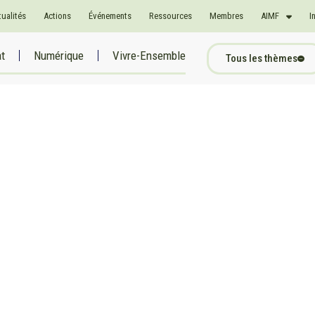
tualités
Actions
Événements
Ressources
Membres
AIMF
I
at
Numérique
Vivre-Ensemble
Tous les thèmes