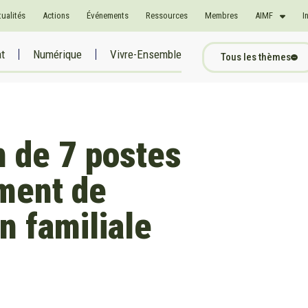
tualités
Actions
Événements
Ressources
Membres
AIMF
I
at
Numérique
Vivre-Ensemble
Tous les thèmes
n de 7 postes
ement de
on familiale