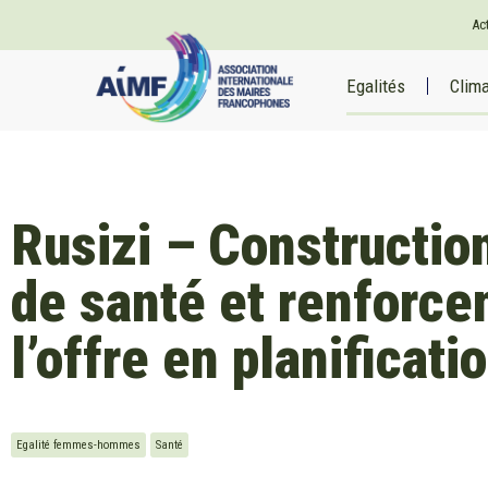
Ac
Egalités
Clim
Rusizi – Constructio
de santé et renforc
l’offre en planificati
Egalité femmes-hommes
Santé