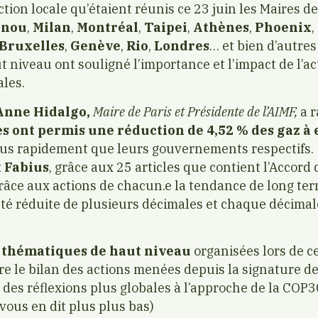
ction locale qu’étaient réunis ce 23 juin les Maires d
onou
,
Milan
,
Montréal
,
Taipei
,
Athènes
,
Phoenix
,
Bruxelles
,
Genève
,
Rio
,
Londres
… et bien d’autres 
 niveau ont souligné l’importance et l’impact de l’ac
ales.
nne Hidalgo,
Maire de Paris et Présidente de l’AIMF,
a 
les ont permis une réduction de 4,52 % des gaz à 
plus rapidement que leurs gouvernements respectifs.
 Fabius
, grâce aux 25 articles que contient l’Accord 
râce aux actions de chacun.e la tendance de long ter
té réduite de plusieurs décimales et chaque décimal
s thématiques de haut niveau
organisées lors de c
aire le bilan des actions menées depuis la signature de
 des réflexions plus globales à l’approche de la COP
ous en dit plus plus bas)