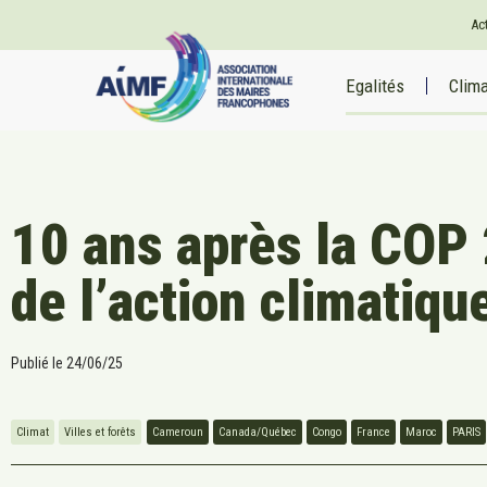
Ac
Egalités
Clim
10 ans après la COP 2
de l’action climatiq
Publié le
24/06/25
Climat
Villes et forêts
Cameroun
Canada/Québec
Congo
France
Maroc
PARIS