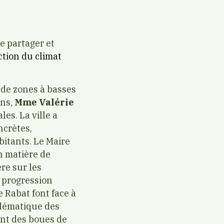
e partager et
ction du climat
n de zones à basses
ons,
Mme Valérie
es. La ville a
ncrètes,
bitants. Le Maire
n matière de
re sur les
a progression
e Rabat font face à
oblématique des
ent des boues de