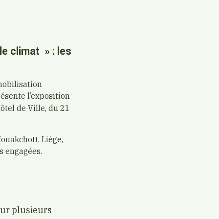
e climat » : les
mobilisation
résente l’exposition
ôtel de Ville, du 21
ouakchott, Liège,
es engagées.
sur plusieurs