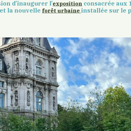
ion d’inaugurer l’
consacrée aux 1
exposition
 et la nouvelle
installée sur le 
forêt urbaine