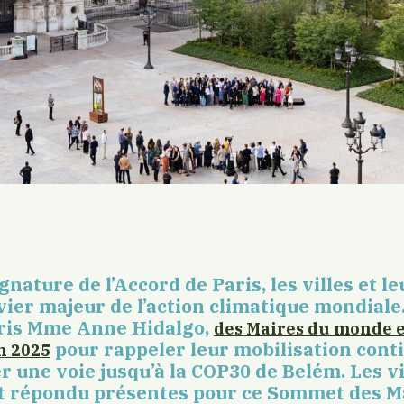
ignature de l’Accord de Paris, les villes et l
vier majeur de l’action climatique mondiale.
aris Mme Anne Hidalgo,
des Maires du monde e
pour rappeler leur mobilisation cont
n 2025
r une voie jusqu’à la
COP30 de
Belém. Les vi
t répondu présentes pour ce
Sommet des Mai