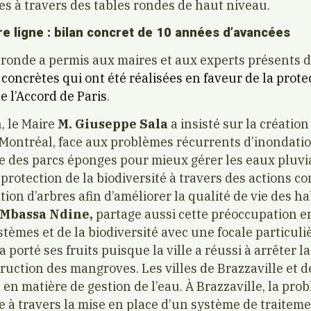
s à travers des tables rondes de haut niveau.
re ligne : bilan concret de 10 années d’avancées
 ronde a permis aux maires et aux experts présents d
 concrètes qui ont été réalisées en faveur de la prote
e l’Accord de Paris
.
, le Maire
M.
Giuseppe Sala
a insisté sur la créatio
Montréal, face aux problèmes récurrents d’inondati
e des parcs éponges pour mieux gérer les eaux pluvial
 protection de la biodiversité à travers des actions co
on d’arbres afin d’améliorer la qualité de vie des ha
 Mbassa Ndine,
partage aussi cette préoccupation e
tèmes et de la biodiversité avec une focale particuliè
 porté ses fruits puisque la ville a réussi à arrêter l
ruction des mangroves. Les villes de Brazzaville et d
 en matière de gestion de l’eau. À Brazzaville, la pr
ée à travers la mise en place d’un système de traitem