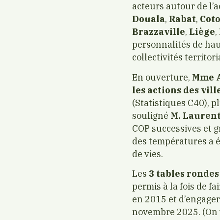
acteurs autour de l’a
Douala
,
Rabat
,
Cot
Brazzaville
,
Liège
,
personnalités de haut
collectivités territori
En ouverture,
Mme A
les actions des vil
(Statistiques C40), 
souligné
M. Laurent
COP successives et g
des températures a é
de vies.
Les
3 tables ronde
permis à la
fois de f
en 2015 et d’engager
novembre 2025. (On v