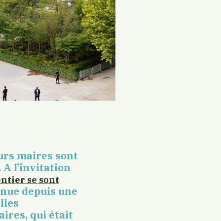
eurs maires sont
 A l’invitation
ntier se sont
inue depuis une
lles
res, qui était