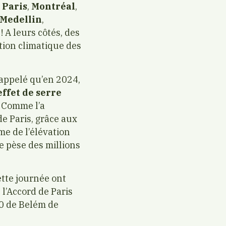
e
Paris
,
Montréal
,
Medellin
,
! A leurs côtés, des
tion climatique des
rappelé qu’en 2024,
effet de serre
Comme l’a
de Paris, grâce aux
me de l’élévation
e pèse des millions
ette journée ont
 l’Accord de Paris
30 de Belém de