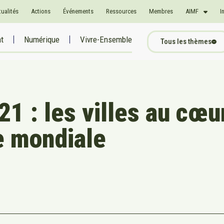
tualités
Actions
Événements
Ressources
Membres
AIMF
I
at
Numérique
Vivre-Ensemble
Tous les thèmes
1 : les villes au cœu
ue mondiale