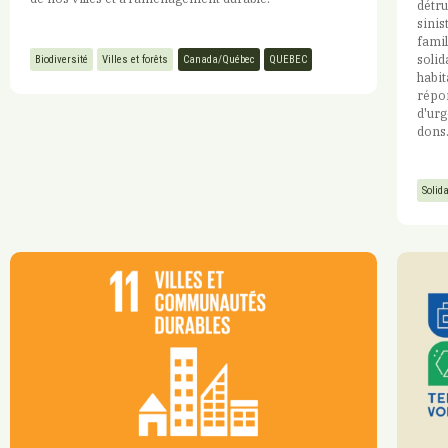
détru
sinis
famil
solid
Biodiversité
Villes et forêts
Canada/Québec
QUEBEC
habit
répon
d'urg
dons
Solid