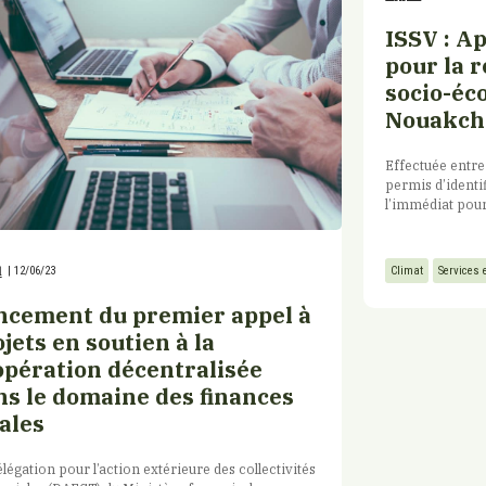
ISSV : A
pour la r
socio-éc
Nouakch
Effectuée entre
permis d’identif
l’immédiat pou
Climat
Services 
l
|
12/06/23
ncement du premier appel à
jets en soutien à la
opération décentralisée
ns le domaine des finances
ales
légation pour l’action extérieure des collectivités