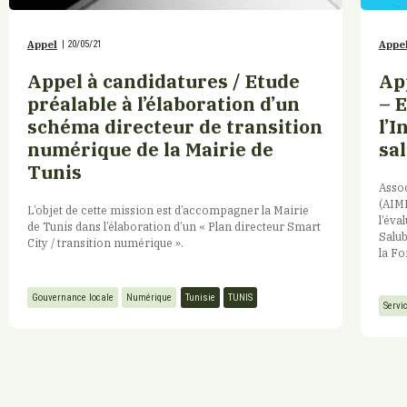
Appel
|
20/05/21
Appe
Appel à candidatures / Etude
Ap
préalable à l’élaboration d’un
– E
schéma directeur de transition
l’I
numérique de la Mairie de
sal
Tunis
Assoc
(AIMF
L’objet de cette mission est d’accompagner la Mairie
l’éva
de Tunis dans l’élaboration d’un « Plan directeur Smart
Salub
City / transition numérique ».
la Fo
Gouvernance locale
Numérique
Tunisie
TUNIS
Servi