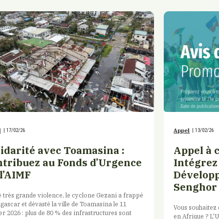
l
|
17/02/26
Appel
|
13/02/26
lidarité avec Toamasina :
Appel à 
ntribuez au Fonds d’Urgence
Intégrez
l’AIMF
Développ
Senghor
 très grande violence, le cyclone Gezani a frappé
ascar et dévasté la ville de Toamasina le 11
Vous souhaitez
er 2026 : plus de 80 % des infrastructures sont
en Afrique ? L'