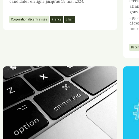
terri
candidater en ligne jusqu’au 15 mai 2024.
affai
gouv
appel
Coopération décentralisée
France
Liban
décen
pour 
Décen