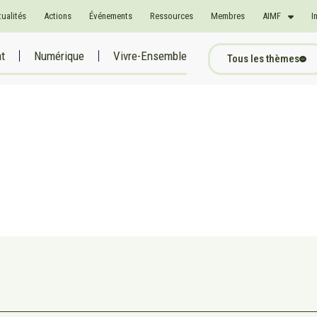
tualités
Actions
Événements
Ressources
Membres
AIMF
I
at
Numérique
Vivre-Ensemble
Tous les thèmes