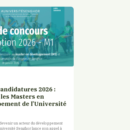
candidatures 2026 :
 les Masters en
ement de l’Université
 devenir un acteur du développement
Université Senghor lance son appel à