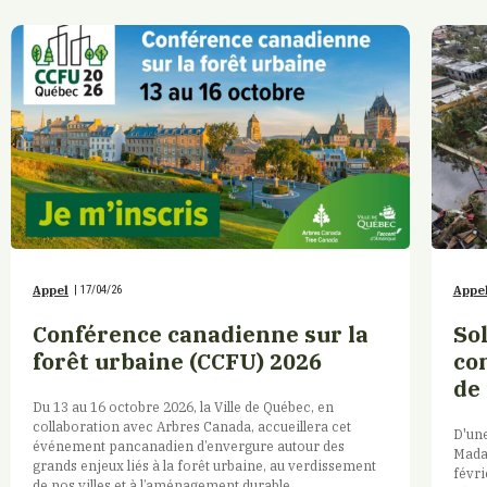
Appel
|
17/04/26
Appe
Conférence canadienne sur la
So
forêt urbaine (CCFU) 2026
co
de 
Du 13 au 16 octobre 2026, la Ville de Québec, en
collaboration avec Arbres Canada, accueillera cet
D'une
événement pancanadien d’envergure autour des
Madag
grands enjeux liés à la forêt urbaine, au verdissement
févri
de nos villes et à l’aménagement durable.