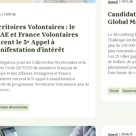
Appel
|
19/11/24
Candidat
l
|
13/01/26
Global M
ritoires Volontaires : le
AE et France Volontaires
Le Bloomberg P
Challenge invit
cent le 5ᵉ Appel à
plus de 100 000 
nifestation d’intérêt
plus essentiels 
Les 25 villes g
de dollars, du p
légation pour les Collectivités Territoriales et la
pluriannuel pou
té Civile (DCTCIV) du ministère français de
Date limite de 
ope et des Affaires étrangères et France
taires ouvrent le 5ᵉ appel à manifestation
érêt du programme Territoires Volontaires afin de
rcer...
Climat
Gouverna
ration décentralisée
Appel
|
24/06/21