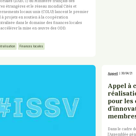
toriales (DAECT) du Ministère français des
res étrangères et le réseau mondial Cités et
ernements locaux unis (CGLU) lancent le premier
 à projets en soutien à la coopération
tralisée dans le domaine des finances locales
accélérer la mise en œuvre des ODD.
tralisation
Finances locales
Appel
|
30/04/21
Appel à 
réalisati
pour les
d’innovat
membres
Dans le cadre d
l’Assemblée gén