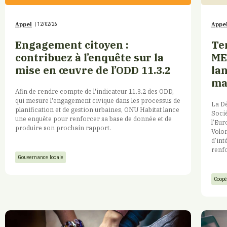
Appel
|
12/02/26
Appe
Engagement citoyen :
Ter
contribuez à l’enquête sur la
ME
mise en œuvre de l’ODD 11.3.2
lan
ma
Afin de rendre compte de l'indicateur 11.3.2 des ODD,
qui mesure l'engagement civique dans les processus de
La Dé
planification et de gestion urbaines, ONU Habitat lance
Socié
une enquête pour renforcer sa base de donnée et de
l’Eur
produire son prochain rapport.
Volon
d’int
renfo
Gouvernance locale
Coopé