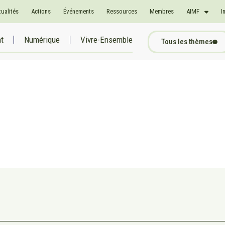
tualités
Actions
Événements
Ressources
Membres
AIMF
I
at
Numérique
Vivre-Ensemble
Tous les thèmes