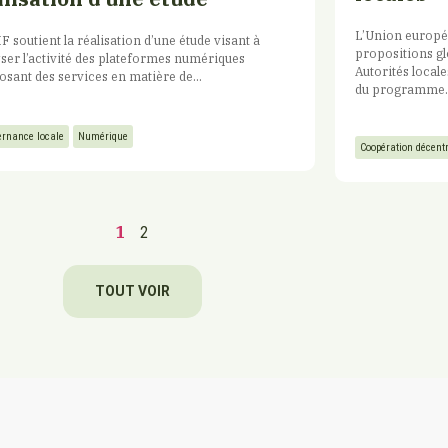
L’Union europée
F soutient la réalisation d’une étude visant à
propositions gl
ser l’activité des plateformes numériques
Autorités locale
sant des services en matière de...
du programme..
rnance locale
Numérique
Coopération décent
1
2
TOUT VOIR