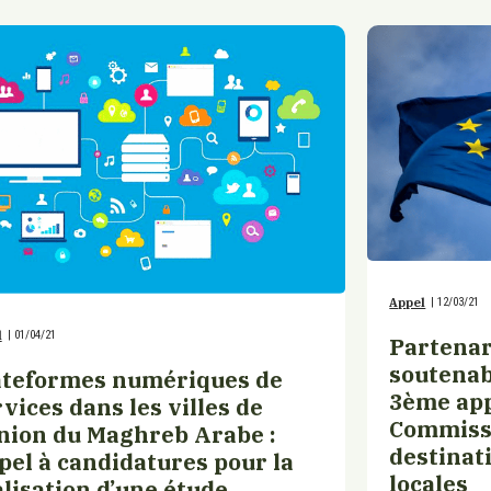
Appel
|
12/03/21
l
|
01/04/21
Partenar
soutenab
ateformes numériques de
3ème app
vices dans les villes de
Commiss
Union du Maghreb Arabe :
destinat
pel à candidatures pour la
locales
lisation d’une étude