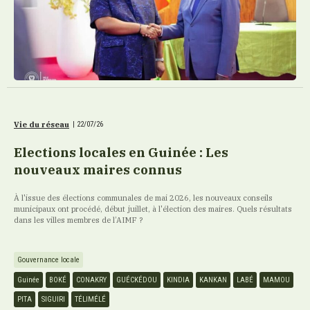
Vie du réseau
|
22/07/26
Elections locales en Guinée : Les
nouveaux maires connus
À l'issue des élections communales de mai 2026, les nouveaux conseils
municipaux ont procédé, début juillet, à l'élection des maires. Quels résultats
dans les villes membres de l’AIMF ?
Gouvernance locale
Guinée
BOKÉ
CONAKRY
GUÉCKÉDOU
KINDIA
KANKAN
LABÉ
MAMOU
PITA
SIGUIRI
TÉLIMÉLÉ