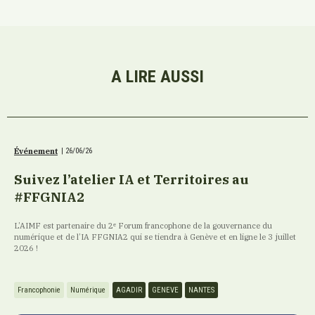
A LIRE AUSSI
Événement
|
26/06/26
Suivez l’atelier IA et Territoires au
#FFGNIA2
L’AIMF est partenaire du 2ᵉ Forum francophone de la gouvernance du
numérique et de l’IA FFGNIA2 qui se tiendra à Genève et en ligne le 3 juillet
2026 !
Francophonie
Numérique
AGADIR
GENEVE
NANTES