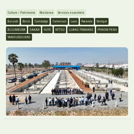
Culture / Patrimoine
Résilience
Services essentiels
Burundi
Bénin
Cambodge
Cameroun
Laos
Rwanda
Sénégal
BUJUMBURA
DAKAR
HUYE
KÉTOU
LUANG PRABANG
PHNOM-PENH
YAMOUSSOUKRO