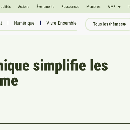
tualités
Actions
Événements
Ressources
Membres
AIMF
I
at
Numérique
Vivre-Ensemble
Tous les thèmes
nique simplifie les
sme