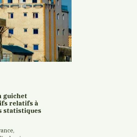
n guichet
fs relatifs à
es statistiques
rance,