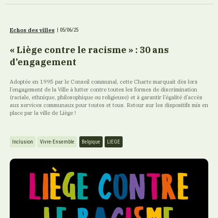
Echos des villes
|
05/06/25
« Liège contre le racisme » : 30 ans
d’engagement
Adoptée en 1995 par le Conseil communal, cette Charte marquait dès lors
l’engagement de la Ville à lutter contre toutes les formes de discrimination
(raciale, ethnique, philosophique ou religieuse) et à garantir l’égalité d’accès
aux services communaux pour toutes et tous. Retour sur les dispositifs mis en
place par la ville de Liège !
Inclusion
Vivre-Ensemble
Belgique
LIEGE