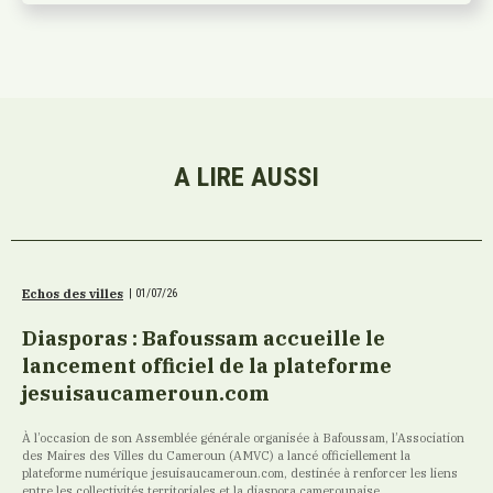
A LIRE AUSSI
Echos des villes
|
01/07/26
Diasporas : Bafoussam accueille le
lancement officiel de la plateforme
jesuisaucameroun.com
À l’occasion de son Assemblée générale organisée à Bafoussam, l’Association
des Maires des Villes du Cameroun (AMVC) a lancé officiellement la
plateforme numérique jesuisaucameroun.com, destinée à renforcer les liens
entre les collectivités territoriales et la diaspora camerounaise.