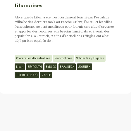
libanaises
Alors que le Liban a été très lourdement touché par l'escalade
militaire des derniers mois au Proche-Orient, l'AIMF et les villes
francophones se sont mobilisées pour fournir une aide d'urgence
et apporter des réponses aux besoins immédiats et à venir des
populations. A Jounieh, 9 sites d'accueil des réfugiés ont ainsi
déjà pu être équipés de...
Coopération décentralisée
Francophonie
Solidarités / Urgence
Liban
BEYROUTH
BYBLOS
BAALBECK
JOUNIEH
TRIPOLI (LIBAN)
ZAHLÉ