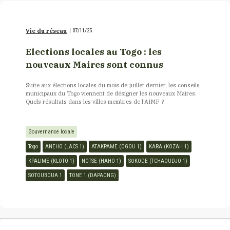
Vie du réseau
|
07/11/25
Elections locales au Togo : les
nouveaux Maires sont connus
Suite aux élections locales du mois de juillet dernier, les conseils
municipaux du Togo viennent de désigner les nouveaux Maires.
Quels résultats dans les villes membres de l’AIMF ?
Gouvernance locale
Togo
ANEHO (LACS 1)
ATAKPAME (OGOU 1)
KARA (KOZAH 1)
KPALIME (KLOTO 1)
NOTSE (HAHO 1)
SOKODE (TCHAOUDJO 1)
SOTOUBOUA 1
TONE 1 (DAPAONG)