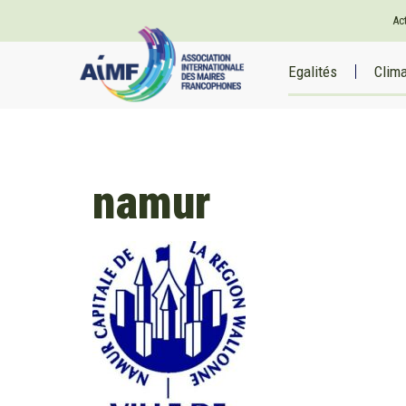
Ac
Egalités
Clim
namur