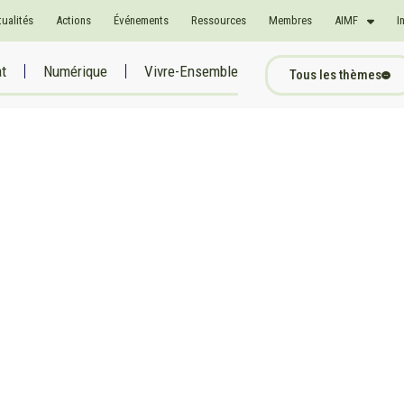
tualités
Actions
Événements
Ressources
Membres
AIMF
I
at
Numérique
Vivre-Ensemble
Tous les thèmes