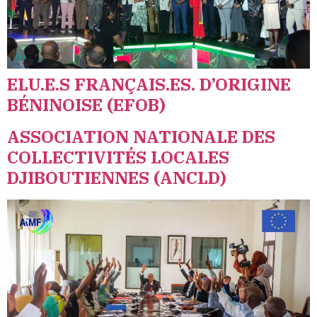
ELU.E.S FRANÇAIS.ES. D’ORIGINE
BÉNINOISE (EFOB)
ASSOCIATION NATIONALE DES
COLLECTIVITÉS LOCALES
DJIBOUTIENNES (ANCLD)