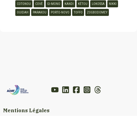
COTONOU
COVÈ
GI-MONO
KANDI
KÉTOU
LOKOSSA
NIKKI
OUIDAH
PARAKOU
PORTO-NOVO
TOFFO
ZOGBODOMEY
Mentions Légales