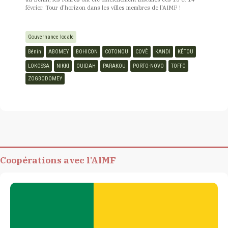
février. Tour d'horizon dans les villes membres de l'AIMF !
Gouvernance locale
Bénin
ABOMEY
BOHICON
COTONOU
COVÈ
KANDI
KÉTOU
LOKOSSA
NIKKI
OUIDAH
PARAKOU
PORTO-NOVO
TOFFO
ZOGBODOMEY
Coopérations avec l'AIMF