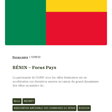
Focus pays
|
13/09/23
BÉNIN – Focus Pays
Le partenariat de l’AIMF avec les villes béninoises est en
accélération ces dernières années en raison du grand dynamisme
des villes en matière de...
Bénin
ABOMEY
ASSOCIATION NATIONALE DES COMMUNES DU BÉNIN
BOHICON