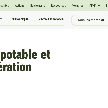
tualités
Actions
Événements
Ressources
Membres
AIMF
I
at
Numérique
Vivre-Ensemble
Tous les thèmes
otable et
ération