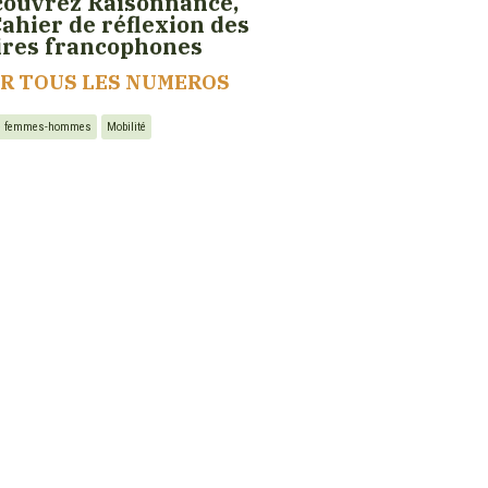
ouvrez Raisonnance,
Cahier de réflexion des
ires francophones
IR TOUS LES NUMEROS
té femmes-hommes
Mobilité