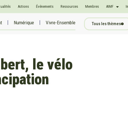
tualités
Actions
Événements
Ressources
Membres
AIMF
I
at
Numérique
Vivre-Ensemble
Tous les thèmes
ert, le vélo
cipation