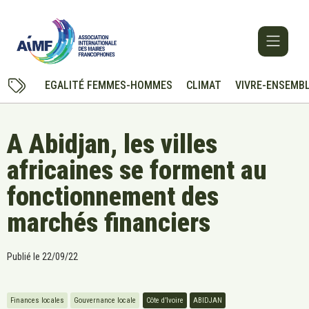
EGALITÉ FEMMES-HOMMES
CLIMAT
VIVRE-ENSEMB
A Abidjan, les villes
africaines se forment au
fonctionnement des
marchés financiers
Publié le
22/09/22
Finances locales
Gouvernance locale
Côte d’Ivoire
ABIDJAN