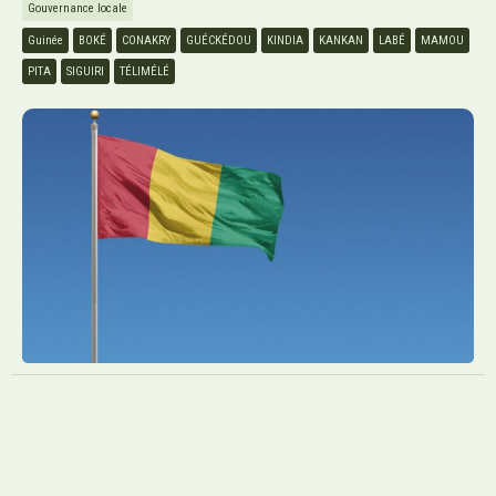
Gouvernance locale
Guinée
BOKÉ
CONAKRY
GUÉCKÉDOU
KINDIA
KANKAN
LABÉ
MAMOU
PITA
SIGUIRI
TÉLIMÉLÉ