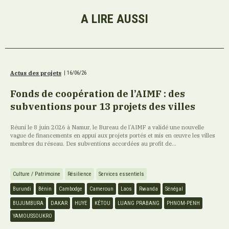
A LIRE AUSSI
Actus des projets
|
16/06/26
Fonds de coopération de l’AIMF : des
subventions pour 13 projets des villes
Réuni le 8 juin 2026 à Namur, le Bureau de l’AIMF a validé une nouvelle
vague de financements en appui aux projets portés et mis en œuvre les villes
membres du réseau. Des subventions accordées au profit de...
Culture / Patrimoine
Résilience
Services essentiels
Burundi
Bénin
Cambodge
Cameroun
Laos
Rwanda
Sénégal
BUJUMBURA
DAKAR
HUYE
KÉTOU
LUANG PRABANG
PHNOM-PENH
YAMOUSSOUKRO