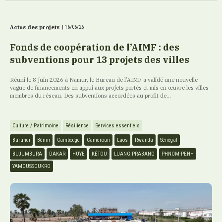
Actus des projets
|
16/06/26
Fonds de coopération de l’AIMF : des
subventions pour 13 projets des villes
Réuni le 8 juin 2026 à Namur, le Bureau de l’AIMF a validé une nouvelle
vague de financements en appui aux projets portés et mis en œuvre les villes
membres du réseau. Des subventions accordées au profit de...
Culture / Patrimoine
Résilience
Services essentiels
Burundi
Bénin
Cambodge
Cameroun
Laos
Rwanda
Sénégal
BUJUMBURA
DAKAR
HUYE
KÉTOU
LUANG PRABANG
PHNOM-PENH
YAMOUSSOUKRO