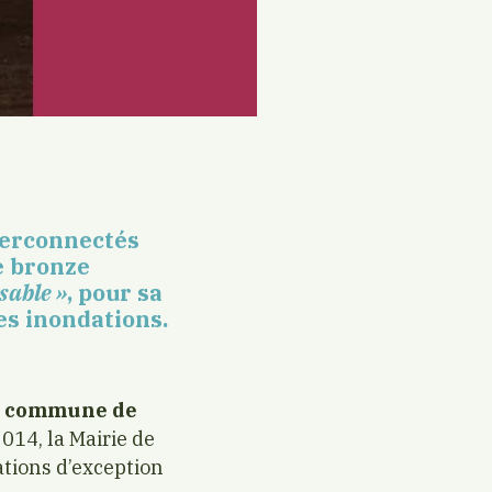
terconnectés
de bronze
sable »
, pour sa
es inondations.
la commune de
2014, la Mairie de
ations d’exception