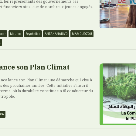
ux, les représentants des gouvernements, les
et financiers ainsi que de nombreux jeunes engagés.
scar
Maurice
Seychelles
ANTANANARIVO
MAMOUDZOU
A
ance son Plan Climat
ca lance son Plan Climat, une démarche qui vise à
is des prochaines années. Cette initiative s’inscrit
terme, où la durabilité constitue un fil conducteur du
tropole.
NCA