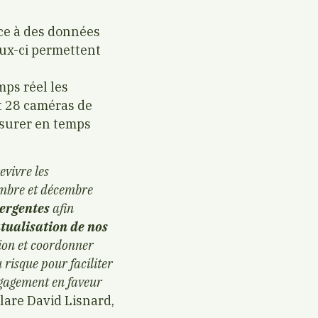
âce à des données
ceux-ci permettent
mps réel les
nt 28 caméras de
mesurer en temps
evivre les
embre et décembre
mergentes
afin
tualisation de nos
sion et coordonner
 risque pour faciliter
engagement en faveur
lare David Lisnard,