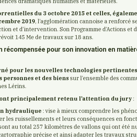
quences dramatiques humaines et matérielles.
orrentielles du 3 octobre 2015 et celles, égalem
cembre 2019
, l’agglomération cannoise a renforcé s
ction et d’intervention. Son Programme d’Actions et 
révoit 145 Me de travaux sur 18 ans.
 récompensée pour son innovation en matière
erné pour les nouvelles technologies pertinentes
es personnes
et des biens
sur l’ensemble des comm
es Lérins.
 ont principalement retenu l’attention du jury
:
on hydraulique
: vise à mieux comprendre les phén
er les ruissellements et leurs conséquences en fonct
 sont au total 257 kilomètres de vallons qui ont été n
cartographie précise et ainsi adapter les travaux st