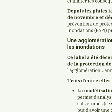
et limiter les consé
Depuis les pluies t
de novembre et dé
prévention, de prote
Inondations (PAPI) p
Une agglomération
les inondations
Ce label a été déc
de la protection d
l’agglomération Cann
Trois d’entre elles
La modélisati
permet d’analys
sols étudiés (ce
but d’avoir une 