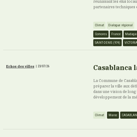
réunissant les élus loca
partenaires techniques 
Climat
Dialogue régional
Comores
France
Madaga
SAINT-DENIS (974)
VICTORI
Casablanca l
Echos des villes
|
23/07/26
La Commune de Casablan
préparer la ville aux déf
dans une vision de long 
développement de la mé
Climat
Maroc
CASABLA