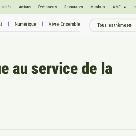
tualités
Actions
Événements
Ressources
Membres
AIMF
I
at
Numérique
Vivre-Ensemble
Tous les thèmes
e au service de la