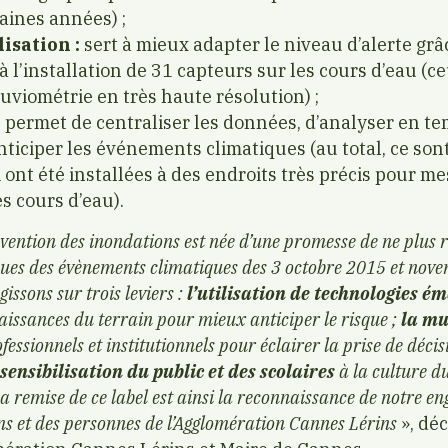
aines années) ;
isation :
sert à mieux adapter le niveau d’alerte gr
 à l’installation de 31 capteurs sur les cours d’eau (
uviométrie en très haute résolution) ;
:
permet de centraliser les données, d’analyser en te
anticiper les événements climatiques (au total, ce so
 ont été installées à des endroits très précis pour 
es cours d’eau).
vention des inondations est née d’une promesse de ne plus r
es des évènements climatiques des 3 octobre 2015 et nov
issons sur trois leviers :
l’utilisation de technologies é
issances du terrain pour mieux anticiper le risque ;
la mu
fessionnels et institutionnels pour éclairer la prise de déci
 sensibilisation du public et des scolaires
à la culture du
 La remise de ce label est ainsi la reconnaissance de notre 
ens et des personnes de l’Agglomération Cannes Lérins
», déc