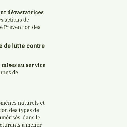
ent dévastatrices
es actions de
de Prévention des
 de lutte contre
 mises au service
unes de
omènes naturels et
ion des types de
umérisés, dans le
ructurants à mener