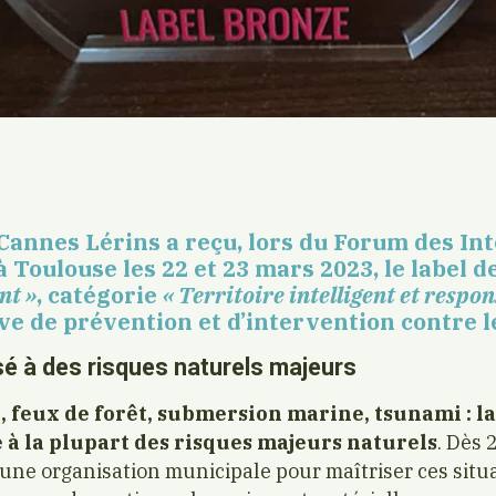
Cannes Lérins a reçu, lors du Forum des In
 à Toulouse les 22 et 23 mars 2023, le label 
nt »
, catégorie
« Territoire intelligent et respon
ve de prévention et d’intervention contre l
sé à des risques naturels majeurs
, feux de forêt, submersion marine, tsunami : 
 à la plupart des risques majeurs naturels
. Dès 
’une organisation municipale pour maîtriser ces situ