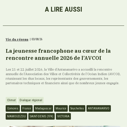
A LIRE AUSSI
Vie du réseau
|
03/08/26
La jeunesse francophone au cœur de la
rencontre annuelle 2026 de l’AVCOI
Les 21 et 22 juillet 2026, la Ville d’Antananarivo a accueilli la rencontre
annuelle de l’Association des Villes et Collectivités de l’Océan Indien (AVCOI),
réunissant les élus locaux, les représentants des gouvernements, les
partenaires techniques et financiers ainsi que de nombreux jeunes engagés.
Climat
Dialogue régional
Comores
France
Madagascar
Maurice
Seychelles
ANTANANARIVO
MAMOUDZOU
SAINT-DENIS (974)
VICTORIA