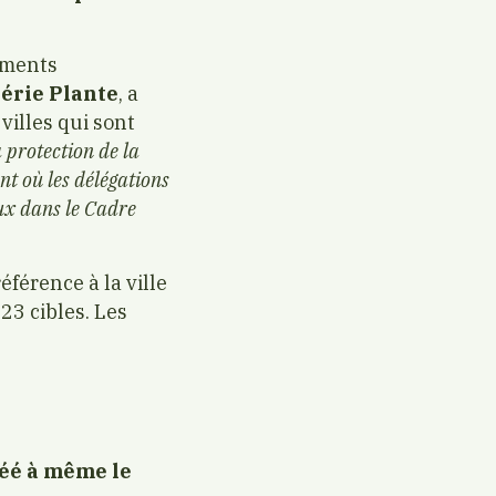
ements
érie Plante
, a
villes qui sont
a protection de la
t où les délégations
aux dans le Cadre
férence à la ville
23 cibles. Les
réé à même le