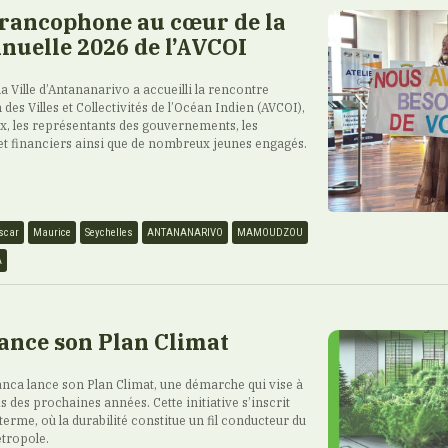
francophone au cœur de la
nuelle 2026 de l’AVCOI
 la Ville d’Antananarivo a accueilli la rencontre
 des Villes et Collectivités de l’Océan Indien (AVCOI),
ux, les représentants des gouvernements, les
et financiers ainsi que de nombreux jeunes engagés.
scar
Maurice
Seychelles
ANTANANARIVO
MAMOUDZOU
A
ance son Plan Climat
ca lance son Plan Climat, une démarche qui vise à
is des prochaines années. Cette initiative s’inscrit
terme, où la durabilité constitue un fil conducteur du
tropole.