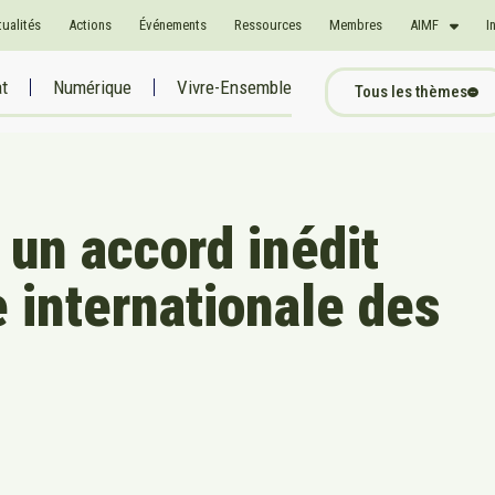
tualités
Actions
Événements
Ressources
Membres
AIMF
I
at
Numérique
Vivre-Ensemble
Tous les thèmes
 un accord inédit
e internationale des