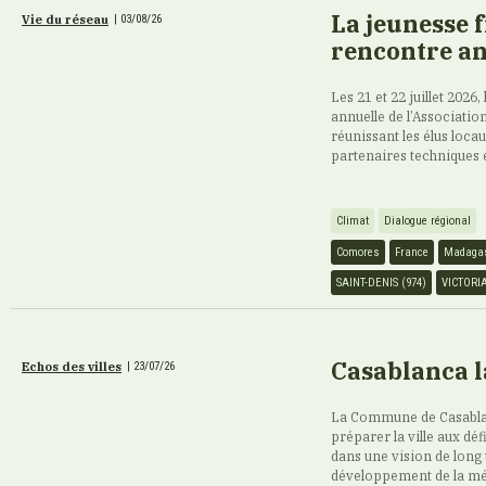
La jeunesse 
Vie du réseau
|
03/08/26
rencontre an
Les 21 et 22 juillet 2026,
annuelle de l’Association
réunissant les élus loca
partenaires techniques 
Climat
Dialogue régional
Comores
France
Madaga
SAINT-DENIS (974)
VICTORI
Casablanca l
Echos des villes
|
23/07/26
La Commune de Casablan
préparer la ville aux déf
dans une vision de long 
développement de la mé