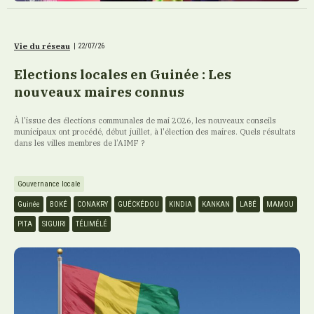
Vie du réseau
|
22/07/26
Elections locales en Guinée : Les
nouveaux maires connus
À l'issue des élections communales de mai 2026, les nouveaux conseils
municipaux ont procédé, début juillet, à l'élection des maires. Quels résultats
dans les villes membres de l’AIMF ?
Gouvernance locale
Guinée
BOKÉ
CONAKRY
GUÉCKÉDOU
KINDIA
KANKAN
LABÉ
MAMOU
PITA
SIGUIRI
TÉLIMÉLÉ