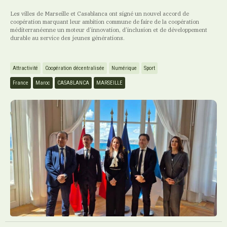
Les villes de Marseille et Casablanca ont signé un nouvel accord de
coopération marquant leur ambition commune de faire de la coopération
méditerranéenne un moteur d’innovation, d’inclusion et de développement
durable au service des jeunes générations.
Attractivité
Coopération décentralisée
Numérique
Sport
France
Maroc
CASABLANCA
MARSEILLE