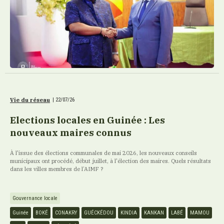
Vie du réseau
|
22/07/26
Elections locales en Guinée : Les
nouveaux maires connus
À l'issue des élections communales de mai 2026, les nouveaux conseils
municipaux ont procédé, début juillet, à l'élection des maires. Quels résultats
dans les villes membres de l’AIMF ?
Gouvernance locale
Guinée
BOKÉ
CONAKRY
GUÉCKÉDOU
KINDIA
KANKAN
LABÉ
MAMOU