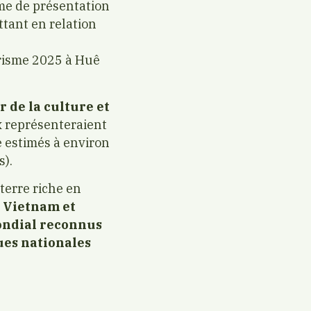
me de présentation
ttant en relation
risme 2025 à Huê
r de la culture et
ux représenteraient
e estimés à environ
s).
terre riche en
du Vietnam et
ondial reconnus
ques nationales