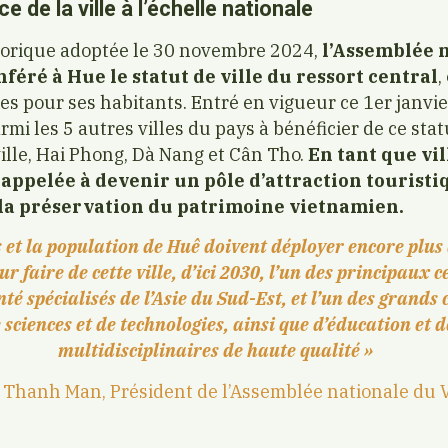
 de la ville à l’échelle nationale
torique adoptée le 30 novembre 2024,
l’Assemblée 
éré à Hue le statut de ville du ressort central
,
es pour ses habitants. Entré en vigueur ce 1er janvi
i les 5 autres villes du pays à bénéficier de ce stat
ille, Hai Phong, Dà Nang et Cân Tho.
En tant que vil
st appelée à devenir un pôle d’attraction tourist
la préservation du patrimoine vietnamien.
s et la population de Huê doivent déployer encore plus d
 faire de cette ville, d’ici 2030, l’un des principaux c
nté spécialisés de l’Asie du Sud-Est, et l’un des grand
 sciences et de technologies, ainsi que d’éducation et 
multidisciplinaires de haute qualité »
 Thanh Man, Président de l’Assemblée nationale du