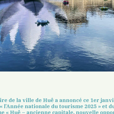
re de la ville de Huê a annoncé ce 1er janv
 « l’Année nationale du tourisme 2025 » et d
e « Huê – ancienne capitale, nouvelle oppor