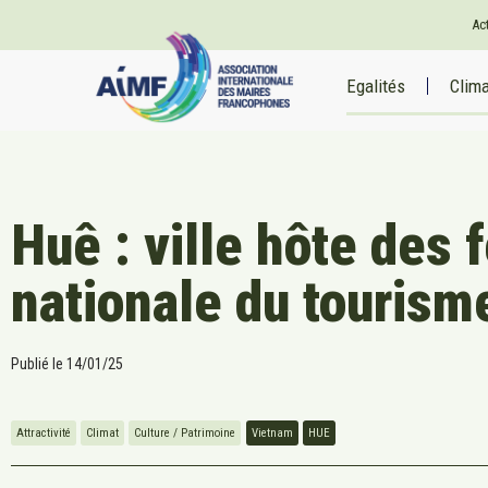
Ac
Egalités
Clim
Huê : ville hôte des 
nationale du tourism
Publié le
14/01/25
Attractivité
Climat
Culture / Patrimoine
Vietnam
HUE