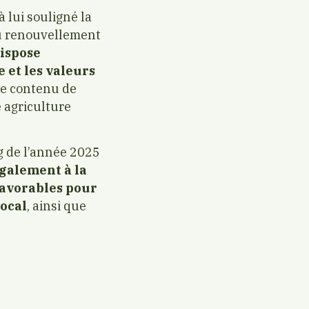
 lui souligné la
au renouvellement
dispose
 et les valeurs
le contenu de
 agriculture
ng de l’année 2025
également à la
favorables pour
local
, ainsi que