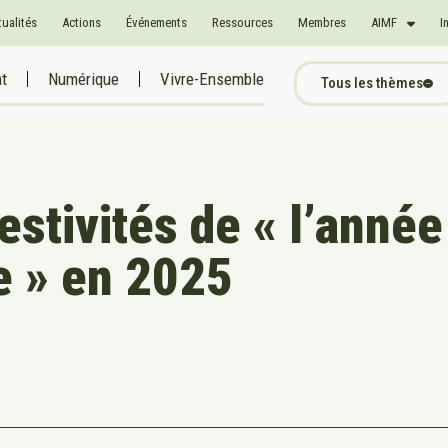
tualités
Actions
Événements
Ressources
Membres
AIMF
I
at
Numérique
Vivre-Ensemble
Tous les thèmes
festivités de « l’année
e » en 2025