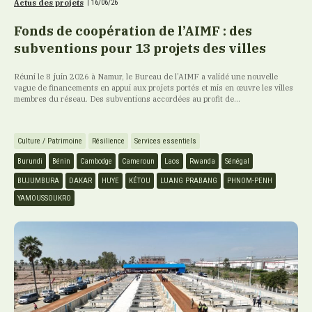
Actus des projets
|
16/06/26
Fonds de coopération de l’AIMF : des
subventions pour 13 projets des villes
Réuni le 8 juin 2026 à Namur, le Bureau de l’AIMF a validé une nouvelle
vague de financements en appui aux projets portés et mis en œuvre les villes
membres du réseau. Des subventions accordées au profit de...
Culture / Patrimoine
Résilience
Services essentiels
Burundi
Bénin
Cambodge
Cameroun
Laos
Rwanda
Sénégal
BUJUMBURA
DAKAR
HUYE
KÉTOU
LUANG PRABANG
PHNOM-PENH
YAMOUSSOUKRO