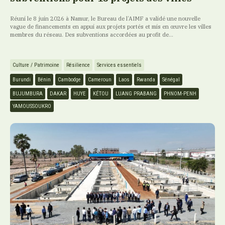
Réuni le 8 juin 2026 à Namur, le Bureau de l’AIMF a validé une nouvelle
vague de financements en appui aux projets portés et mis en œuvre les villes
membres du réseau. Des subventions accordées au profit de...
Culture / Patrimoine
Résilience
Services essentiels
Burundi
Bénin
Cambodge
Cameroun
Laos
Rwanda
Sénégal
BUJUMBURA
DAKAR
HUYE
KÉTOU
LUANG PRABANG
PHNOM-PENH
YAMOUSSOUKRO