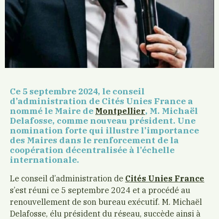
Ce 5 septembre 2024, le conseil
d’administration de Cités Unies France a
nommé le Maire de
,
M. Michaël
Montpellier
Delafosse, comme nouveau président.
Une
nomination forte qui illustre l’importance
des Maires dans le renforcement de la
coopération décentralisée à l’échelle
internationale.
Le conseil d’administration de
Cités Unies France
s’est réuni ce 5 septembre 2024 et a procédé au
renouvellement de son bureau exécutif. M. Michaël
Delafosse, élu président du réseau, succède ainsi à