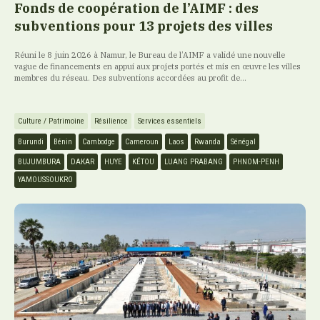
Fonds de coopération de l’AIMF : des
subventions pour 13 projets des villes
Réuni le 8 juin 2026 à Namur, le Bureau de l’AIMF a validé une nouvelle
vague de financements en appui aux projets portés et mis en œuvre les villes
membres du réseau. Des subventions accordées au profit de...
Culture / Patrimoine
Résilience
Services essentiels
Burundi
Bénin
Cambodge
Cameroun
Laos
Rwanda
Sénégal
BUJUMBURA
DAKAR
HUYE
KÉTOU
LUANG PRABANG
PHNOM-PENH
YAMOUSSOUKRO