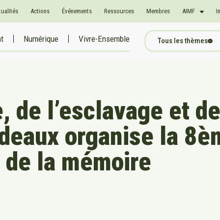
tualités
Actions
Événements
Ressources
Membres
AIMF
I
at
Numérique
Vivre-Ensemble
Tous les thèmes
, de l’esclavage et d
ordeaux organise la 8
s de la mémoire