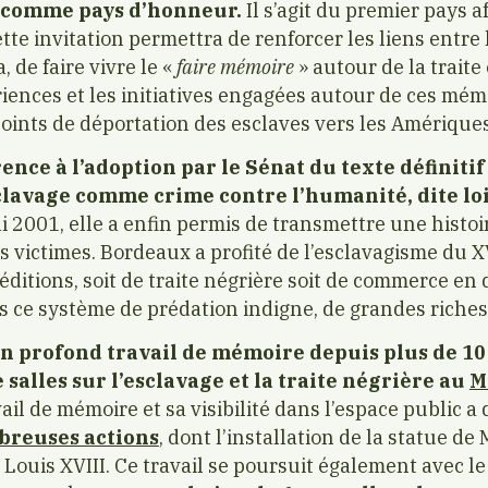
a comme pays d’honneur.
Il s’agit du premier pays af
te invitation permettra de renforcer les liens entre l
 de faire vivre le «
faire mémoire
» autour de la traite 
riences et les initiatives engagées autour de ces mém
oints de déportation des esclaves vers les Amériques 
ence à l’adoption par le Sénat du texte définitif 
clavage comme crime contre l’humanité, dite lo
 2001, elle a enfin permis de transmettre une histoi
s victimes. Bordeaux a profité de l’esclavagisme du X
ditions, soit de traite négrière soit de commerce en 
s ce système de prédation indigne, de grandes riches
un profond travail de mémoire depuis plus de 1
 salles sur l’esclavage et la traite négrière au
M
ail de mémoire et sa visibilité dans l’espace public a 
reuses actions
, dont l’installation de la statue d
 Louis XVIII. Ce travail se poursuit également avec le