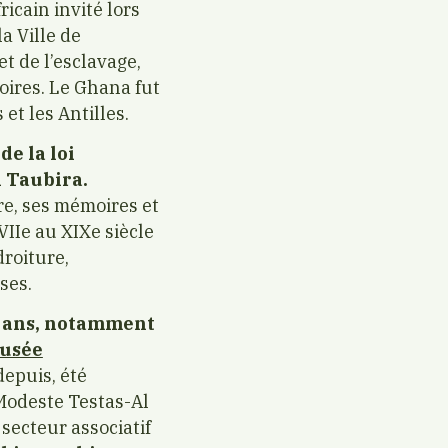
ricain invité lors
a Ville de
et de l’esclavage,
oires. Le Ghana fut
et les Antilles.
de la loi
i Taubira.
re, ses mémoires et
VIIe au XIXe siècle
droiture,
ses.
0 ans, notamment
usée
depuis, été
e Modeste Testas-Al
 secteur associatif