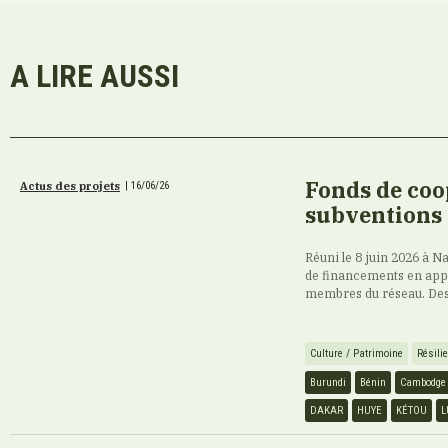
A LIRE AUSSI
Fonds de coop
Actus des projets
|
16/06/26
subventions p
Réuni le 8 juin 2026 à N
de financements en appui
membres du réseau. Des 
Culture / Patrimoine
Résili
Burundi
Bénin
Cambodge
DAKAR
HUYE
KÉTOU
L