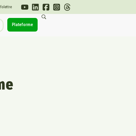
nfolettre
Plateforme
e
ème