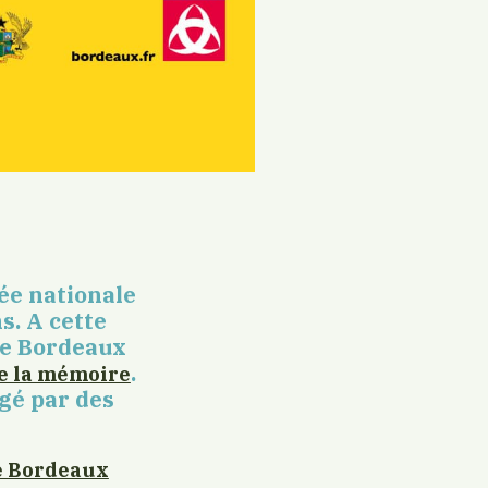
ée nationale
s. A cette
 de Bordeaux
.
e la mémoire
agé par des
de Bordeaux