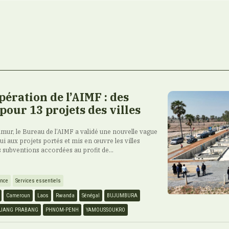
ération de l’AIMF : des
our 13 projets des villes
amur, le Bureau de l’AIMF a validé une nouvelle vague
 aux projets portés et mis en œuvre les villes
subventions accordées au profit de...
ence
Services essentiels
Cameroun
Laos
Rwanda
Sénégal
BUJUMBURA
UANG PRABANG
PHNOM-PENH
YAMOUSSOUKRO