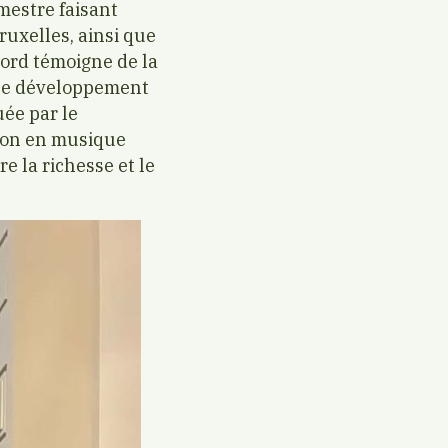
mestre faisant
uxelles, ainsi que
cord témoigne de la
t le développement
uée par le
tion en musique
e la richesse et le