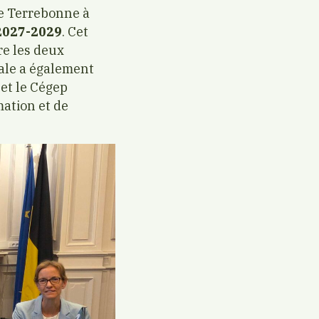
de Terrebonne à
2027-2029
. Cet
re les deux
nale a également
et le Cégep
mation et de