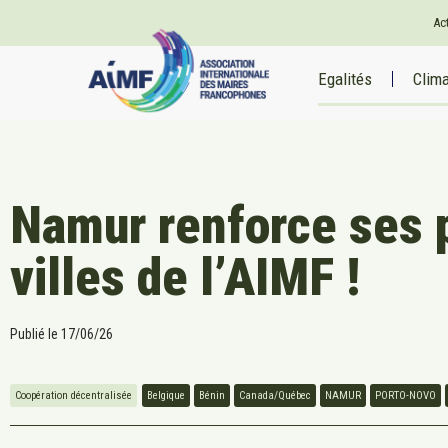
Ac
Egalités
Clim
Namur renforce ses p
villes de l’AIMF !
Publié le
17/06/26
Coopération décentralisée
Belgique
Bénin
Canada/Québec
NAMUR
PORTO-NOVO