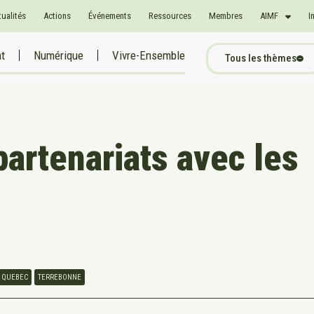
tualités
Actions
Événements
Ressources
Membres
AIMF
I
at
Numérique
Vivre-Ensemble
Tous les thèmes
artenariats avec les
QUEBEC
TERREBONNE