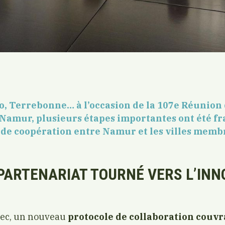
, Terrebonne… à l’occasion de la 107e Réunion
 Namur, plusieurs étapes importantes ont été f
s de coopération entre Namur et les villes membr
 PARTENARIAT TOURNÉ VERS L’INN
ébec, un nouveau
protocole de collaboration couvr