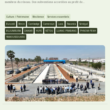
membres du réseau. Des subventions accordées au profit de...
Culture / Patrimoine
Résilience
Services essentiels
Burundi
Bénin
Cambodge
Cameroun
Laos
Rwanda
Sénégal
BUJUMBURA
DAKAR
HUYE
KÉTOU
LUANG PRABANG
PHNOM-PENH
YAMOUSSOUKRO