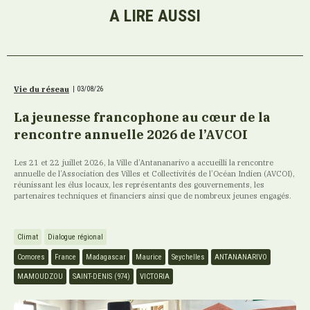
A LIRE AUSSI
Vie du réseau
|
03/08/26
La jeunesse francophone au cœur de la
rencontre annuelle 2026 de l’AVCOI
Les 21 et 22 juillet 2026, la Ville d’Antananarivo a accueilli la rencontre
annuelle de l’Association des Villes et Collectivités de l’Océan Indien (AVCOI),
réunissant les élus locaux, les représentants des gouvernements, les
partenaires techniques et financiers ainsi que de nombreux jeunes engagés.
Climat
Dialogue régional
Comores
France
Madagascar
Maurice
Seychelles
ANTANANARIVO
MAMOUDZOU
SAINT-DENIS (974)
VICTORIA