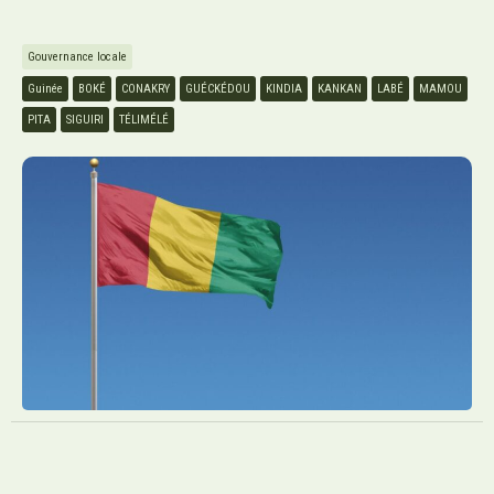
Gouvernance locale
Guinée
BOKÉ
CONAKRY
GUÉCKÉDOU
KINDIA
KANKAN
LABÉ
MAMOU
PITA
SIGUIRI
TÉLIMÉLÉ