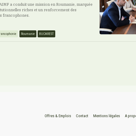
, l’AIMF a conduit une mission en Roumanie, marquée
itutionnelles riches et un renforcement des
es francophones.
rancophonie
Roumanie
BUCAREST
Offres & Emplois
Contact
Mentions légales
A prop