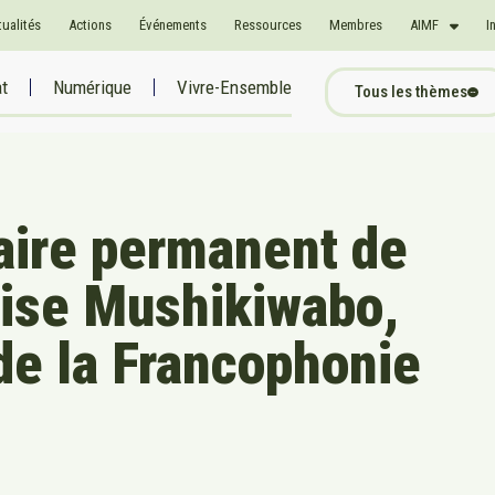
tualités
Actions
Événements
Ressources
Membres
AIMF
I
at
Numérique
Vivre-Ensemble
Tous les thèmes
aire permanent de
ise Mushikiwabo,
de la Francophonie