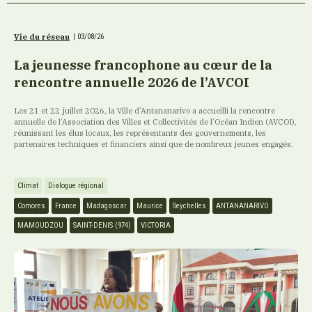
Vie du réseau
|
03/08/26
La jeunesse francophone au cœur de la
rencontre annuelle 2026 de l’AVCOI
Les 21 et 22 juillet 2026, la Ville d’Antananarivo a accueilli la rencontre
annuelle de l’Association des Villes et Collectivités de l’Océan Indien (AVCOI),
réunissant les élus locaux, les représentants des gouvernements, les
partenaires techniques et financiers ainsi que de nombreux jeunes engagés.
Climat
Dialogue régional
Comores
France
Madagascar
Maurice
Seychelles
ANTANANARIVO
MAMOUDZOU
SAINT-DENIS (974)
VICTORIA