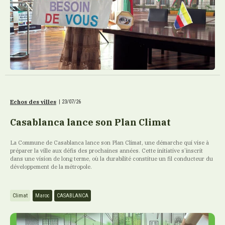
Echos des villes
|
23/07/26
Casablanca lance son Plan Climat
La Commune de Casablanca lance son Plan Climat, une démarche qui vise à
préparer la ville aux défis des prochaines années. Cette initiative s’inscrit
dans une vision de long terme, où la durabilité constitue un fil conducteur du
développement de la métropole.
Climat
Maroc
CASABLANCA