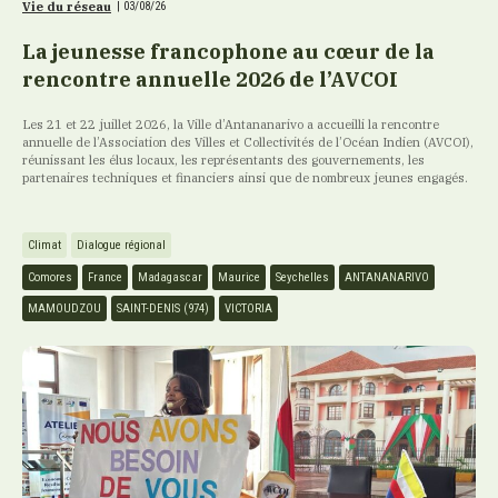
Vie du réseau
|
03/08/26
La jeunesse francophone au cœur de la
rencontre annuelle 2026 de l’AVCOI
Les 21 et 22 juillet 2026, la Ville d’Antananarivo a accueilli la rencontre
annuelle de l’Association des Villes et Collectivités de l’Océan Indien (AVCOI),
réunissant les élus locaux, les représentants des gouvernements, les
partenaires techniques et financiers ainsi que de nombreux jeunes engagés.
Climat
Dialogue régional
Comores
France
Madagascar
Maurice
Seychelles
ANTANANARIVO
MAMOUDZOU
SAINT-DENIS (974)
VICTORIA