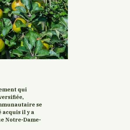
gement qui
versifiée,
ommunautaire se
 acquis il y a
que Notre-Dame-