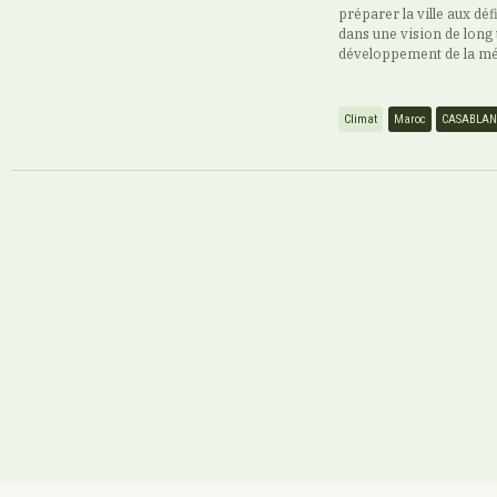
préparer la ville aux déf
dans une vision de long 
développement de la mé
Climat
Maroc
CASABLA