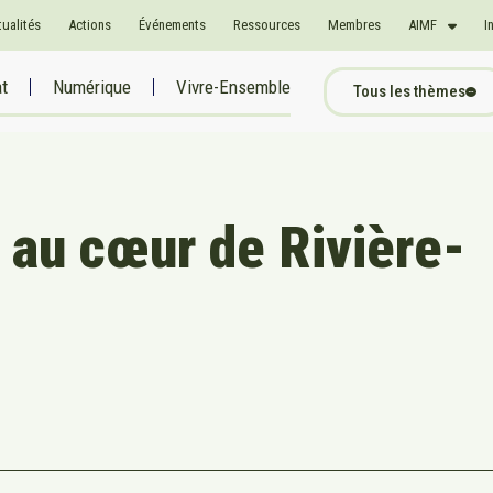
tualités
Actions
Événements
Ressources
Membres
AIMF
I
at
Numérique
Vivre-Ensemble
Tous les thèmes
e au cœur de Rivière-