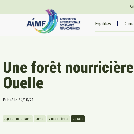
Ac
Egalités
Clim
Une forêt nourricièr
Ouelle
Publié le
22/10/21
Agriculture urbaine
Climat
Villes et forêts
Canada