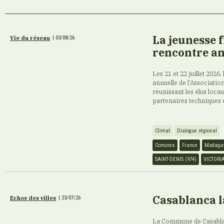
La jeunesse 
Vie du réseau
|
03/08/26
rencontre an
Les 21 et 22 juillet 2026,
annuelle de l’Association
réunissant les élus loca
partenaires techniques 
Climat
Dialogue régional
Comores
France
Madaga
SAINT-DENIS (974)
VICTORI
Casablanca l
Echos des villes
|
23/07/26
La Commune de Casablan