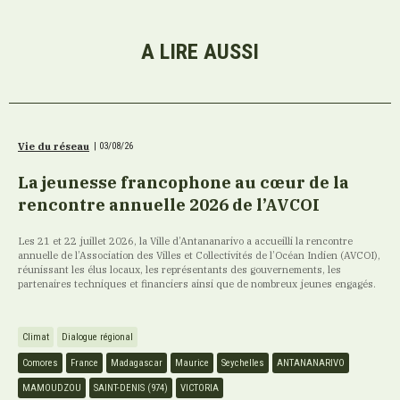
A LIRE AUSSI
Vie du réseau
|
03/08/26
La jeunesse francophone au cœur de la
rencontre annuelle 2026 de l’AVCOI
Les 21 et 22 juillet 2026, la Ville d’Antananarivo a accueilli la rencontre
annuelle de l’Association des Villes et Collectivités de l’Océan Indien (AVCOI),
réunissant les élus locaux, les représentants des gouvernements, les
partenaires techniques et financiers ainsi que de nombreux jeunes engagés.
Climat
Dialogue régional
Comores
France
Madagascar
Maurice
Seychelles
ANTANANARIVO
MAMOUDZOU
SAINT-DENIS (974)
VICTORIA