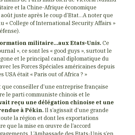
litaire et la Chine-Afrique économique
 août juste après le coup d’Etat…A noter que
au « College of International Security Affairs »
éfense).
 formation militaire…aux Etats-Unis.
Ce
urnal », ce sont les « good guys », surtout le
gone et le principal canal diplomatique du
 avec les Forces Spéciales américaines depuis
USA était « Paris out of Africa ? »
t que conseiller d’une entreprise française
e le parti communiste chinois et le
vait reçu une délégation chinoise et une
rendue à Pékin.
Il s’agissait d’une grande
toute la région et dont les exportations
ire que la mise en œuvre de l’accord
engagements. L’Ambassade des Etats-Unis s’en