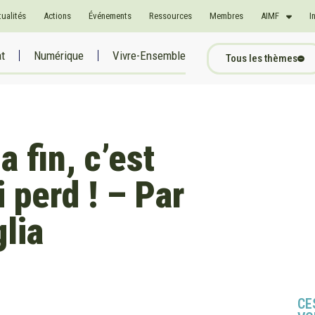
tualités
Actions
Événements
Ressources
Membres
AIMF
I
at
Numérique
Vivre-Ensemble
Tous les thèmes
a fin, c’est
i perd ! – Par
lia
CE