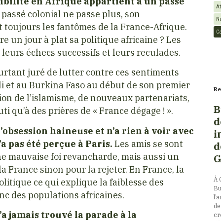
bilité en Afrique appartient à un passé
At
 passé colonial ne passe plus, son
N
t toujours les fantômes de la France-Afrique.
C
e un jour à plat sa politique africaine ? Les
leurs échecs successifs et leurs reculades.
urtant juré de lutter contre ces sentiments
li et au Burkina Faso au début de son premier
Re
ion de l’islamisme, de nouveaux partenariats,
B
ti qu’à des prières de « France dégage ! ».
d
’obsession haineuse et n’a rien à voir avec
i
 pas été perçue à Paris.
Les amis se sont
d
une mauvaise foi revancharde, mais aussi un
G
la France sinon pour la rejeter. En France, la
À 
olitique ce qui explique la faiblesse des
Bu
nc des populations africaines.
l’
de
’a jamais trouvé la parade à la
cr