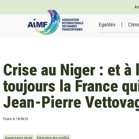
Ac
Egalités
Clim
Crise au Niger : et à l
toujours la France qu
Jean-Pierre Vettovag
Publié le
18/08/23
Gouvernance locale
Prévention des conflits