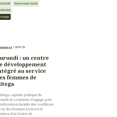
tractivité
Gouvernance locale
umérique
ambodge
ssource
|
26/01/26
urundi : un centre
e développement
ntégré au service
es femmes de
itega
Gitega, capitale politique du
rundi, la commune s’engage pour
amélioration durable des conditions
 vie des femmes à travers la
éation d’un Centre de