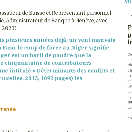
VO
ssadeur de Suisse et Représentant personnel
|
1
ie, Administrateur de Banque à Genève,
avec
P
 2023).
p
uis plusieurs années déjà, un vent mauvais
i
Faso, le coup de force au Niger signifie
ger est un baril de poudre que la
Ce
du
ne cinquantaine de contributeurs
Ph
me intitulé « Déterminants des conflits et
vi
ur
uxelles, 2013, 1092 pages) les
se
l’
ce
dy
in
dé
erranée
la
co