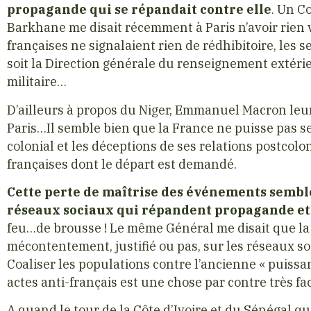
propagande qui se répandait contre elle
. Un C
Barkhane me disait récemment à Paris n’avoir rien
françaises ne signalaient rien de rédhibitoire, les
soit la Direction générale du renseignement extéri
militaire…
D’ailleurs à propos du Niger, Emmanuel Macron leur
Paris…Il semble bien que la France ne puisse pas se
colonial et les déceptions de ses relations postcolo
françaises dont le départ est demandé.
Cette perte de maîtrise des événements semble
réseaux sociaux qui répandent propagande et 
feu…de brousse ! Le même Général me disait que la
mécontentement, justifié ou pas, sur les réseaux s
Coaliser les populations contre l’ancienne « puissa
actes anti-français est une chose par contre très fac
A quand le tour de la Côte d’Ivoire et du Sénégal qu