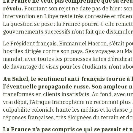
La France ne veut pas comprendre que sa crédi
révolu.
Pourtant son rejet ne date pas de hier : son
intervention en Libye reste très contestée et rôden
La question se pose : la France pourra-t-elle remettr
gouvernements successifs n’ont fait que dissimuler 
Le Président français, Emmanuel Macron, s’était po
hostiles dirigés contre son pays. Ses voyages au Ma
mandat, avec toutes les promesses faites d’éradicat
de davantage de visas pour les étudiants, n’ont abou
Au Sahel, le sentiment anti-français tourne à l
l’éventuelle propagande russe. Son ampleur n’a
transformés en clients insatisfaits. Au fond, avec 
vrai dépit, l’Afrique francophone ne reconnaît plus 
culpabilité coloniale hante les médias et la classe p
réponses françaises, très éloignées du terrain et do
La France n’a pas compris ce qui se passait et n