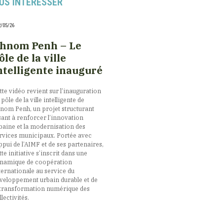
US INTÉRESSER
2/05/26
hnom Penh – Le
ôle de la ville
ntelligente inauguré
tte vidéo revient sur l’inauguration
 pôle de la ville intelligente de
nom Penh, un projet structurant
sant à renforcer l’innovation
baine et la modernisation des
rvices municipaux. Portée avec
appui de l’AIMF et de ses partenaires,
tte initiative s’inscrit dans une
namique de coopération
ternationale au service du
veloppement urbain durable et de
 transformation numérique des
llectivités.