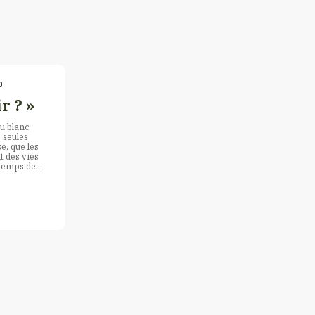
0
r ? »
ou blanc
e seules
e, que les
t des vies
 temps de…