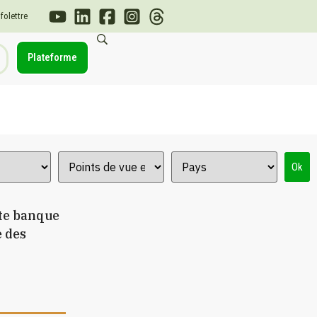
nfolettre
Plateforme
Ok
tte banque
e des