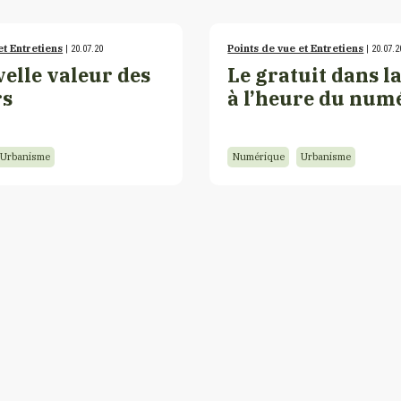
et Entretiens
Points de vue et Entretiens
| 20.07.20
| 20.07.2
elle valeur des
Le gratuit dans la
rs
à l’heure du num
Urbanisme
Numérique
Urbanisme