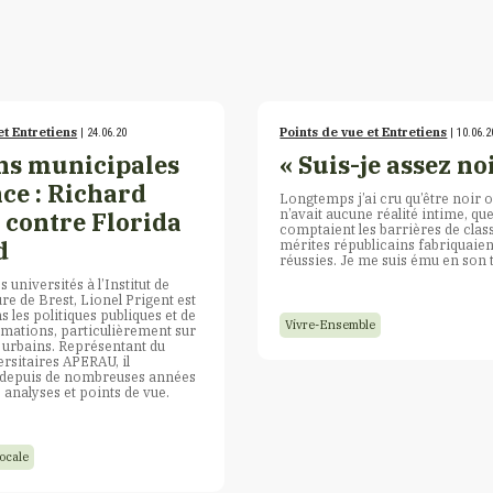
et Entretiens
Points de vue et Entretiens
| 24.06.20
| 10.06.2
ns municipales
« Suis-je assez noi
ce : Richard
Longtemps j’ai cru qu’être noir 
n’avait aucune réalité intime, qu
 contre Florida
comptaient les barrières de class
d
mérites républicains fabriquaien
réussies. Je me suis ému en son
 universités à l’Institut de
re de Brest, Lionel Prigent est
s les politiques publiques et de
Vivre-Ensemble
rmations, particulièrement sur
s urbains. Représentant du
ersitaires APERAU, il
depuis de nombreuses années
 analyses et points de vue.
ocale