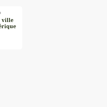
0
 ville
érique