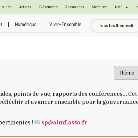
tualités
Actions
Événements
Ressources
Membres
AIMF
I
at
Numérique
Vivre-Ensemble
Tous les thèmes
études, points de vue, rapports des conférences… Ce
t réfléchir et avancer ensemble pour la gouvernanc
pertinentes !
sp@aimf.asso.fr