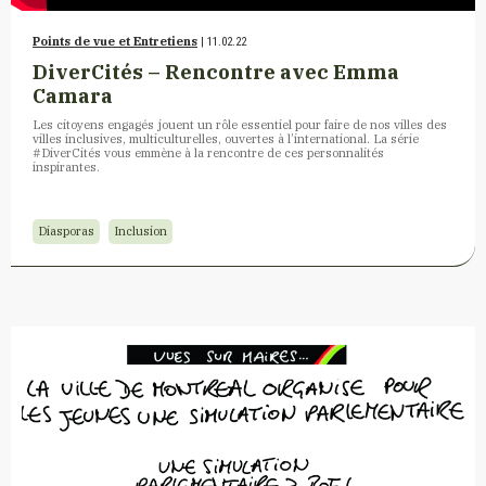
Points de vue et Entretiens
| 11.02.22
DiverCités – Rencontre avec Emma
Camara
Les citoyens engagés jouent un rôle essentiel pour faire de nos villes des
villes inclusives, multiculturelles, ouvertes à l’international. La série
#DiverCités vous emmène à la rencontre de ces personnalités
inspirantes.
Diasporas
Inclusion