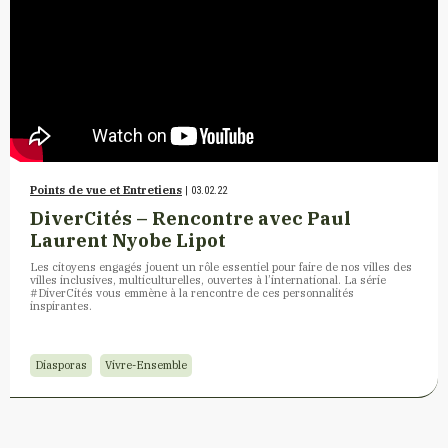
Points de vue et Entretiens
| 03.02.22
DiverCités – Rencontre avec Paul
Laurent Nyobe Lipot
Les citoyens engagés jouent un rôle essentiel pour faire de nos villes des
villes inclusives, multiculturelles, ouvertes à l’international. La série
#DiverCités vous emmène à la rencontre de ces personnalités
inspirantes.
Diasporas
Vivre-Ensemble