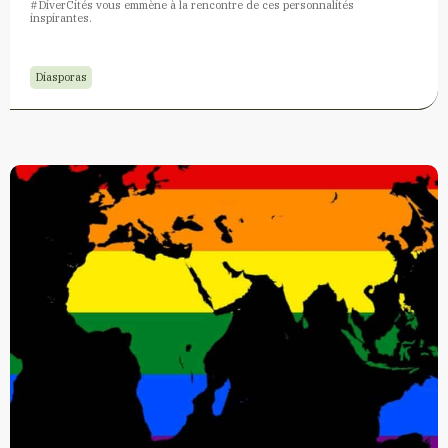
#DiverCités vous emmène à la rencontre de ces personnalités
inspirantes.
Diasporas