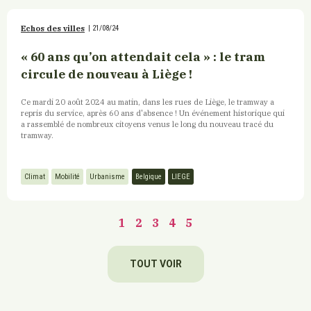
Echos des villes
|
21/08/24
« 60 ans qu’on attendait cela » : le tram
circule de nouveau à Liège !
Ce mardi 20 août 2024 au matin, dans les rues de Liège, le tramway a
repris du service, après 60 ans d'absence ! Un événement historique qui
a rassemblé de nombreux citoyens venus le long du nouveau tracé du
tramway.
Climat
Mobilité
Urbanisme
Belgique
LIEGE
1
2
3
4
5
TOUT VOIR