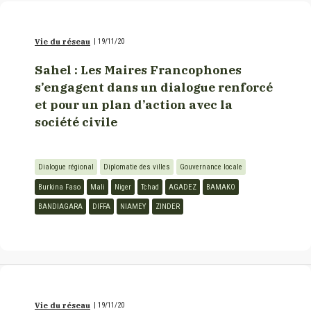
Vie du réseau
|
19/11/20
Sahel : Les Maires Francophones
s’engagent dans un dialogue renforcé
et pour un plan d’action avec la
société civile
Dialogue régional
Diplomatie des villes
Gouvernance locale
Burkina Faso
Mali
Niger
Tchad
AGADEZ
BAMAKO
BANDIAGARA
DIFFA
NIAMEY
ZINDER
Vie du réseau
|
19/11/20