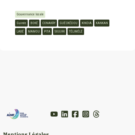
Gouvernance locale
Guinée
BOKÉ
CONAKRY
GUÉCKÉDOU
KINDIA
KANKAN
LABÉ
MAMOU
PITA
SIGUIRI
TÉLIMÉLÉ
Mentions Légales