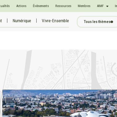
tualités
Actions
Événements
Ressources
Membres
AIMF
I
at
Numérique
Vivre-Ensemble
Tous les thèmes