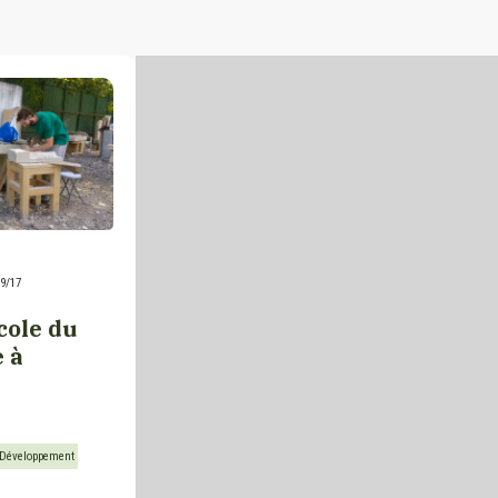
9/17
cole du
 à
Développement 