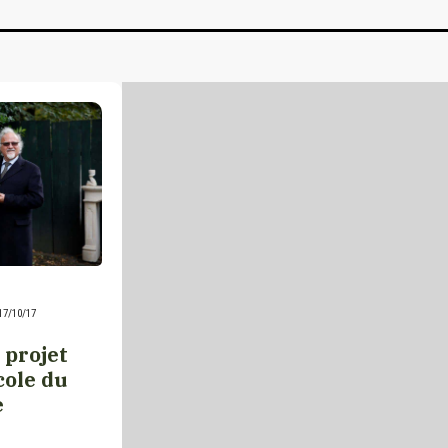
17/10/17
e projet
cole du
e