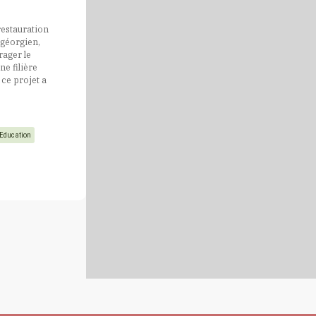
restauration
 géorgien,
rager le
e filière
 ce projet a
Education