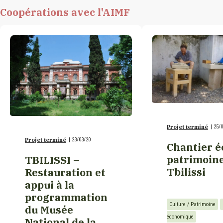
Coopérations avec l'AIMF
Etats-Unis
France
Gabon
Géorgie
Projet terminé
|
25/0
Projet terminé
|
23/03/20
Chantier é
Guinée
patrimoine
TBILISSI –
Tbilissi
Restauration et
Haïti
appui à la
programmation
Culture / Patrimoine
du Musée
Italie
économique
National de la