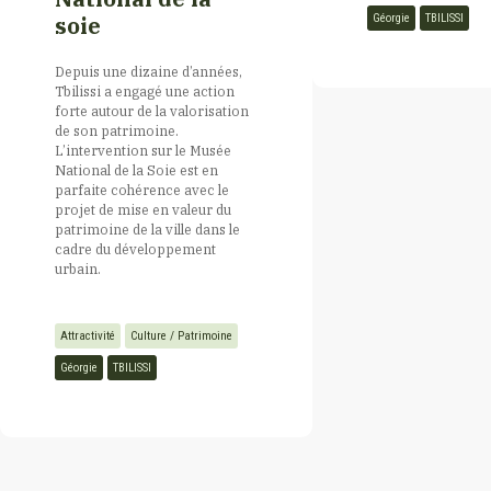
Géorgie
TBILISSI
soie
Kurdistan
Depuis une dizaine d’années,
Tbilissi a engagé une action
forte autour de la valorisation
Laos
de son patrimoine.
L’intervention sur le Musée
National de la Soie est en
Liban
parfaite cohérence avec le
projet de mise en valeur du
patrimoine de la ville dans le
cadre du développement
Libye
urbain.
Luxembourg
Attractivité
Culture / Patrimoine
Géorgie
TBILISSI
Madagascar
Mali