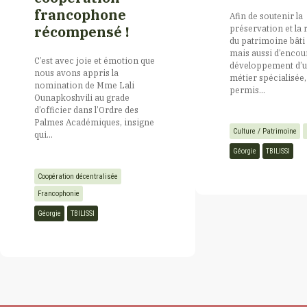
francophone
Afin de soutenir la
préservation et la 
récompensé !
Cap Vert
du patrimoine bâti
mais aussi d’encou
C’est avec joie et émotion que
développement d’un
nous avons appris la
métier spécialisée,
Centrafrique
nomination de Mme Lali
permis...
Ounapkoshvili au grade
d’officier dans l’Ordre des
Palmes Académiques, insigne
Comores
Culture / Patrimoine
qui...
Géorgie
TBILISSI
Congo
Coopération décentralisée
Francophonie
Côte d’Ivoire
Géorgie
TBILISSI
Djibouti
Egypte