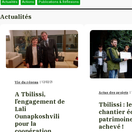
Actualités
Actions
Publications & Réflexions
Burkina Faso
Actualités
Burundi
Cambodge
Cameroun
Vie du réseau
|
12/02/21
Canada
A Tbilissi,
Actus des projets
|
l’engagement de
Tbilissi : l
Canada/Nouveau-
Lali
chantier é
Brunswick
Ounapkoshvili
patrimoin
pour la
achevé !
coopération
Canada/Québec