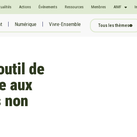
tualités
Actions
Événements
Ressources
Membres
AIMF
I
at
Numérique
Vivre-Ensemble
Tous les thèmes
util de
e aux
s non