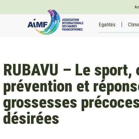
Ac
Egalités
Clim
RUBAVU – Le sport, o
prévention et répons
grossesses précoce
désirées